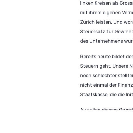
linken Kreisen als Gro
mit ihrem eigenen Verm
Zürich leisten. Und wor
Steuersatz für Gewinn
des Unternehmens wurde
Bereits heute bildet d
Steuern geht. Unsere N
noch schlechter stellt
nicht einmal der Finanz
Staatskasse, die die Ini
Aus allen diesem Gründe
Arbeiten – sage ich kla