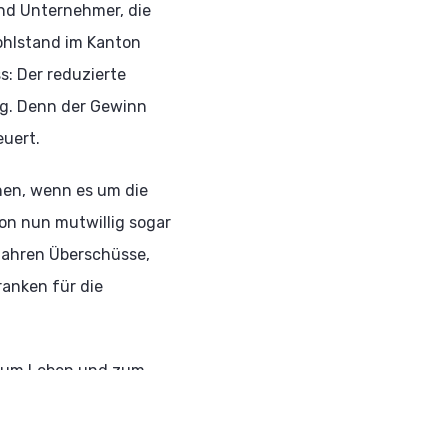
und Unternehmer, die
ohlstand im Kanton
s: Der reduzierte
g. Denn der Gewinn
euert.
nen, wenn es um die
on nun mutwillig sogar
 Jahren Überschüsse,
ranken für die
t zum Leben und zum
r Zürcher AL.