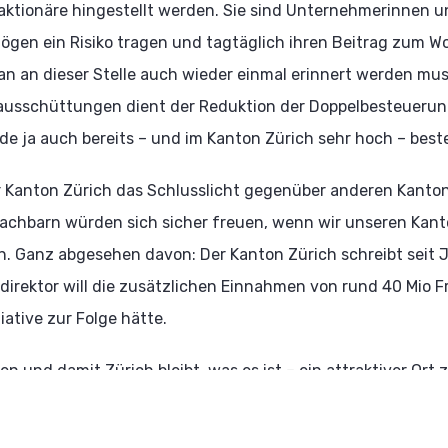
ssaktionäre hingestellt werden. Sie sind Unternehmerinnen 
ögen ein Risiko tragen und tagtäglich ihren Beitrag zum W
an an dieser Stelle auch wieder einmal erinnert werden mus
ausschüttungen dient der Reduktion der Doppelbesteuerun
 ja auch bereits – und im Kanton Zürich sehr hoch – best
er Kanton Zürich das Schlusslicht gegenüber anderen Kanto
achbarn würden sich sicher freuen, wenn wir unseren Kant
en. Ganz abgesehen davon: Der Kanton Zürich schreibt seit
direktor will die zusätzlichen Einnahmen von rund 40 Mio F
tiative zur Folge hätte.
n und damit Zürich bleibt, was es ist – ein attraktiver Or
r Nein zu dieser schädlichen Steuer-Schwindel-Initiative de