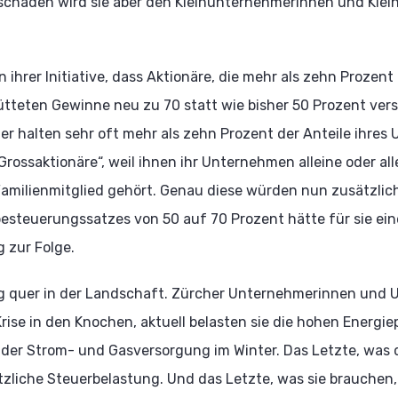
iv schaden wird sie aber den Kleinunternehmerinnen und Kl
in ihrer Initiative, dass Aktionäre, die mehr als zehn Proze
ütteten Gewinne neu zu 70 statt wie bisher 50 Prozent ver
r halten sehr oft mehr als zehn Prozent der Anteile ihres
„Grossaktionäre“, weil ihnen ihr Unternehmen alleine oder al
milienmitglied gehört. Genau diese würden nun zusätzlich
besteuerungssatzes von 50 auf 70 Prozent hätte für sie ei
 zur Folge.
öllig quer in der Landschaft. Zürcher Unternehmerinnen und
ise in den Knochen, aktuell belasten sie die hohen Energie
 der Strom- und Gasversorgung im Winter. Das Letzte, was 
tzliche Steuerbelastung. Und das Letzte, was sie brauchen, 