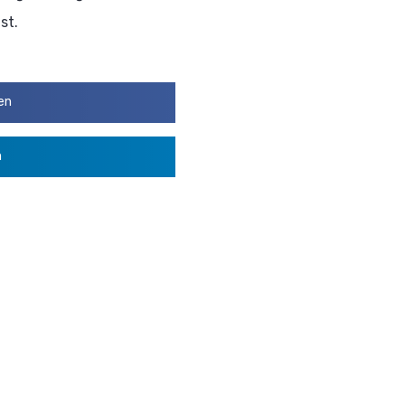
st.
en
n
rstand stellt sich vor. Heute mit Alexander Schulz
Datenschutz